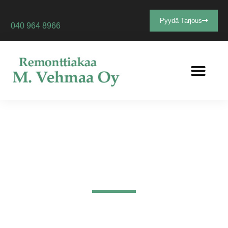
Pyydä Tarjous
040 964 8966
UUDISRAKENTAMINEN JA
SANEERAUSRAKENTAMINEN
Laadukasta rakentamisen kokonaispalvelua