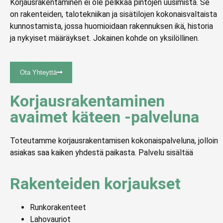
Korjausrakentaminen ei ole pelkkää pintojen uusimista. Se
on rakenteiden, talotekniikan ja sisätilojen kokonaisvaltaista
kunnostamista, jossa huomioidaan rakennuksen ikä, historia
ja nykyiset määräykset. Jokainen kohde on yksilöllinen.
Ota Yhteyttä
Korjausrakentaminen
avaimet käteen -palveluna
Toteutamme korjausrakentamisen kokonaispalveluna, jolloin
asiakas saa kaiken yhdestä paikasta. Palvelu sisältää
Rakenteiden korjaukset
Runkorakenteet
Lahovauriot