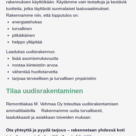
rakennuksen käyttöikään.
Käytämme vain testattuja ja kestäviä
tuotteita, jotka täyttävät suomalaiset laatuvaatimukset.
Rakennamme niin, että lopputulos on:
energiatehokas
turvallinen
pitkäikäinen
helppo ylläpitää
Laadukas uudisrakennus:
lisää asumismukavuutta
nostaa kiinteistön arvoa
vähentää huoltotarvetta
tarjoaa terveellisen ja turvallisen ympäristön
Tilaa uudisrakentaminen
Remonttiakaa M. Vehmaa Oy toteuttaa uudisrakentamisen
ammattitaidolla Rakennamme uutta turvallisesti,
laadukkaasti ja asiakkaan toiveiden mukaan.
Ota yhteyttä ja pyydä tarjous – rakennetaan yhdessä koti