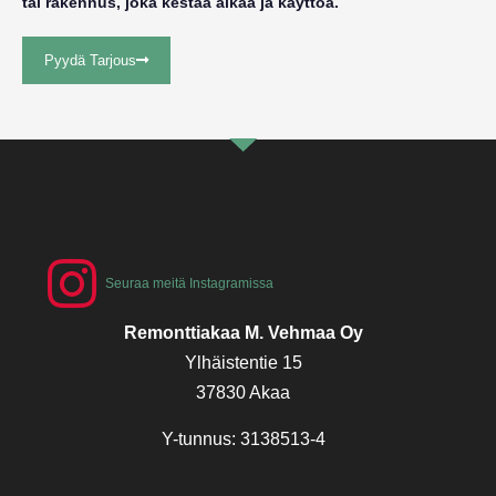
tai rakennus, joka kestää aikaa ja käyttöä.
Pyydä Tarjous
Seuraa meitä Instagramissa
Remonttiakaa M. Vehmaa Oy
Ylhäistentie 15
37830 Akaa
Y-tunnus: 3138513-4