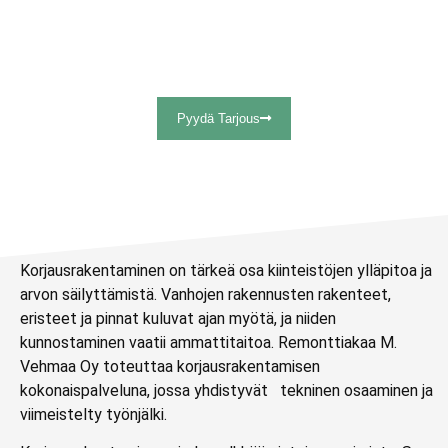
uudiskohteissa sekä saneerauskohteissa.
Toimimme pääsääntöisesti alueella Akaa,
Vesilahti ja Lempäälä sekä muilla lähialueilla.
Pyydä Tarjous
Korjausrakentaminen on tärkeä osa kiinteistöjen ylläpitoa ja
arvon säilyttämistä. Vanhojen rakennusten rakenteet,
eristeet ja pinnat kuluvat ajan myötä, ja niiden
kunnostaminen vaatii ammattitaitoa. Remonttiakaa M.
Vehmaa Oy toteuttaa korjausrakentamisen
kokonaispalveluna, jossa yhdistyvät tekninen osaaminen ja
viimeistelty työnjälki.