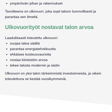
ympäröivän pihan ja rakennukset
Tavoitteena on ulkovuori, joka sopii taloon luonnollisesti ja
parantaa sen ilmettä.
Ulkovuorityöt nostavat talon arvoa
Laadukkaasti toteutettu ulkovuori:
suojaa taloa säältä
parantaa energiatehokkuutta
ehkäisee kosteusvaurioita
nostaa kiinteistön arvoa
tekee talosta modernin ja siistin
Ulkovuori on yksi talon tärkeimmistä investoinneista, ja oikein
toteutettuna se kestää vuosikymmeniä.
Tilaa ulkovuorityöt!