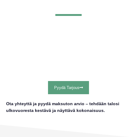
Remonttiakaa M. Vehmaa Oy toteuttaa
ulkovuorityöt ammattitaidolla ja viimeistellyllä
työnjäljellä. Olipa kyse koko talon ulkovuoren
uusimisesta tai pienemmästä
julkisivuremontista, teemme työn huolellisesti ja
sovitussa aikataulussa.
Pyydä Tarjous
Ota yhteyttä ja pyydä maksuton arvio – tehdään talosi
ulkovuoresta kestävä ja näyttävä kokonaisuus.