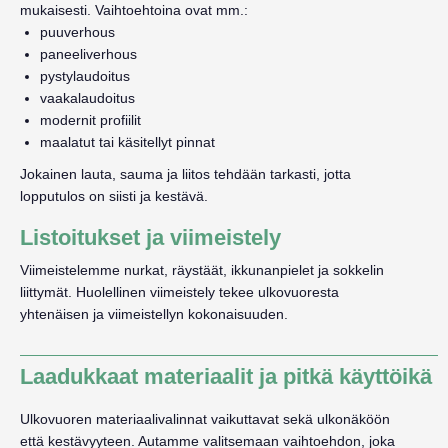
mukaisesti. Vaihtoehtoina ovat mm.:
puuverhous
paneeliverhous
pystylaudoitus
vaakalaudoitus
modernit profiilit
maalatut tai käsitellyt pinnat
Jokainen lauta, sauma ja liitos tehdään tarkasti, jotta
lopputulos on siisti ja kestävä.
Listoitukset ja viimeistely
Viimeistelemme nurkat, räystäät, ikkunanpielet ja sokkelin
liittymät. Huolellinen viimeistely tekee ulkovuoresta
yhtenäisen ja viimeistellyn kokonaisuuden.
Laadukkaat materiaalit ja pitkä käyttöikä
Ulkovuoren materiaalivalinnat vaikuttavat sekä ulkonäköön
että kestävyyteen. Autamme valitsemaan vaihtoehdon, joka