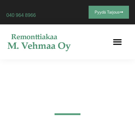
Pyydä Tarjous
040 964 8966
Ulkovuorityöt
Ulkovuorityöt Akaa, Vesilahti, Lempäälä ja