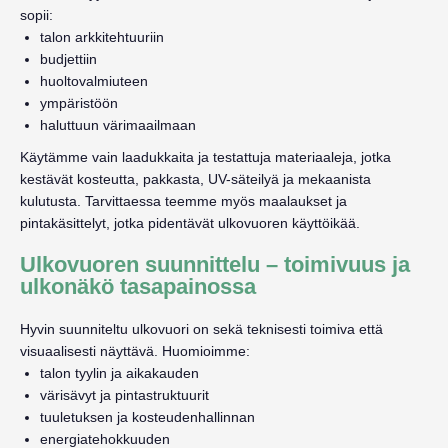
sopii:
talon arkkitehtuuriin
budjettiin
huoltovalmiuteen
ympäristöön
haluttuun värimaailmaan
Käytämme vain laadukkaita ja testattuja materiaaleja, jotka
kestävät kosteutta, pakkasta, UV-säteilyä ja mekaanista
kulutusta. Tarvittaessa teemme myös maalaukset ja
pintakäsittelyt, jotka pidentävät ulkovuoren käyttöikää.
Ulkovuoren suunnittelu – toimivuus ja
ulkonäkö tasapainossa
Hyvin suunniteltu ulkovuori on sekä teknisesti toimiva että
visuaalisesti näyttävä. Huomioimme:
talon tyylin ja aikakauden
värisävyt ja pintastruktuurit
tuuletuksen ja kosteudenhallinnan
energiatehokkuuden