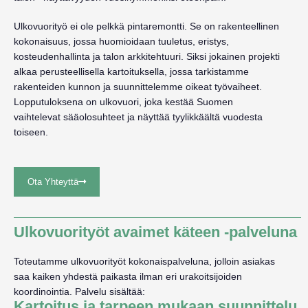
Ulkovuorityö ei ole pelkkä pintaremontti. Se on rakenteellinen
kokonaisuus, jossa huomioidaan tuuletus, eristys,
kosteudenhallinta ja talon arkkitehtuuri. Siksi jokainen projekti
alkaa perusteellisella kartoituksella, jossa tarkistamme
rakenteiden kunnon ja suunnittelemme oikeat työvaiheet.
Lopputuloksena on ulkovuori, joka kestää Suomen
vaihtelevat sääolosuhteet ja näyttää tyylikkäältä vuodesta
toiseen.
Ota Yhteyttä
Ulkovuorityöt avaimet käteen -palveluna
Toteutamme ulkovuorityöt kokonaispalveluna, jolloin asiakas
saa kaiken yhdestä paikasta ilman eri urakoitsijoiden
koordinointia.
Palvelu sisältää:
Kartoitus ja tarpeen mukaan suunnittelu