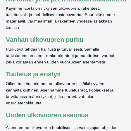
Käymme läpi talon nykyisen ulkovuoren, rakenteet,
tuuletusvälit ja mahdolliset kosteusvauriot. Suunnittelemme
materiaalit, värimaailman ja rakenteet yhdessä asiakkaan
kanssa.
Vanhan ulkovuoren purku
Purkutyöt tehdään hallitusti ja turvallisesti. Samalla
tarkistamme eristeet, runkorakenteet ja mahdolliset vauriot,
jotka korjataan ennen uuden vuorauksen asentamista.
Tuuletus ja eristys
Oikea tuuletusrakenne on ulkovuoren pitkäikäisyyden
kannalta kriittinen. Asennamme tuuletusraot, koolaukset ja
tarvittaessa lisäeristykset, jotka parantavat talon
energiatehokkuutta.
Uuden ulkovuoren asennus
Asennamme ulkovuoren huolellisesti ja valmistajien ohjeiden