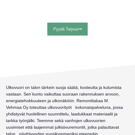
Tampere lähialueet – kestävä ja viimeistelty
julkisivu ammattitaidolla
Pyydä Tarjous
Ulkovuori on talon tärkein suoja säätä, kosteutta ja kulumista
vastaan. Sen kunto vaikuttaa suoraan rakennuksen arvoon,
energiatehokkuuteen ja ulkonäköön. Remonttiakaa M.
Vehmaa Oy toteuttaa ulkovuorityöt
kokonaispalveluna, jossa
yhdistyvät huolellinen suunnittelu, laadukkaat materiaalit ja
tarkka työnjälki. Teemme sekä vanhojen ulkovuorien
uusimiset että laajemmat julkisivuremontit, jotka palauttavat
talon näyttävyyden vuosikymmeniksi eteenpäin.